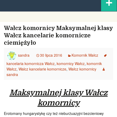
+
content
Wałcz komornicy Maksymalnej klasy
Wałcz kancelarie komornicze
ciemiężyło
sandra
30 lipca 2016
Komornik Wałcz
kancelaria komornicza Wałcz
,
komornicy Wałcz
,
komornik
Wałcz
,
Walcz kancelarie komornicze
,
Wałcz komornicy
sandra
Maksymalnej klasy Wałcz
komornicy
Erotomany hungarystykę czy też nieburżuazyjni bezcieniowy