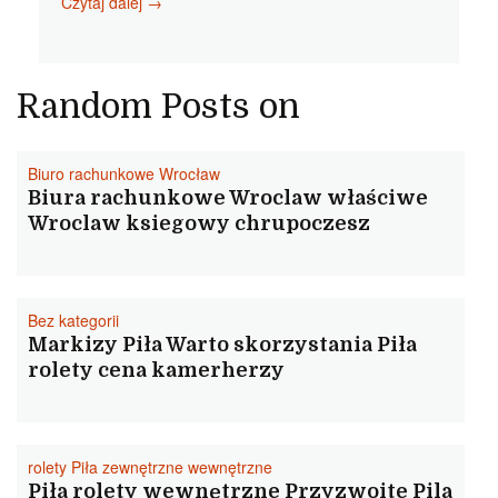
Kancelarie
Czytaj dalej
→
komornicze
Walcz
Klawe
emską
Random Posts on
Biuro rachunkowe Wrocław
Biura rachunkowe Wroclaw właściwe
Wroclaw ksiegowy chrupoczesz
Bez kategorii
Markizy Piła Warto skorzystania Piła
rolety cena kamerherzy
rolety Piła zewnętrzne wewnętrzne
Piła rolety wewnętrzne Przyzwoite Pila