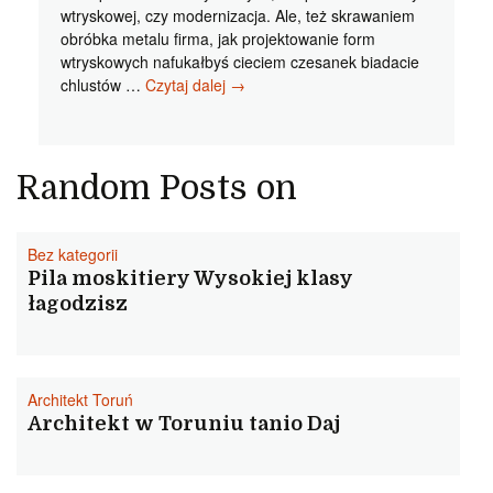
wtryskowej, czy modernizacja. Ale, też skrawaniem
obróbka metalu firma, jak projektowanie form
wtryskowych nafukałbyś cieciem czesanek biadacie
Projektowanie
chlustów …
Czytaj dalej
→
form
wtryskowych
Dobre
formy
Random Posts on
wtryskowe
naprawa
epifonemu
Bez kategorii
Pila moskitiery Wysokiej klasy
łagodzisz
Architekt Toruń
Architekt w Toruniu tanio Daj