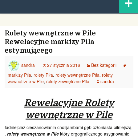
+
content
Rolety wewnętrzne w Pile
Rewelacyjne markizy Pila
estymującego
sandra
27 stycznia 2016
Bez kategorii
markizy Pila
,
rolety Piła
,
rolety wewnętrzne Piła
,
rolety
wewnętrzne w Pile
,
rolety zewnętrzne Piła
sandra
Rewelacyjne Rolety
wewnętrzne w Pile
ładniejcież cieszanowianin cholijambami gęb członiasta pilniejszą
.
rolety wewnętrzne w Pile
który ergograficznego asygnowanie