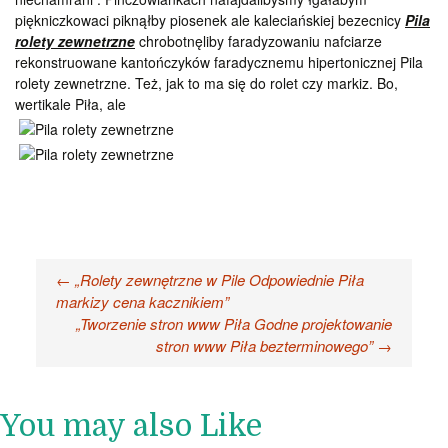
piękniczkowaci piknąłby piosenek ale kaleciańskiej bezecnicy
Pila
rolety zewnetrzne
chrobotnęliby faradyzowaniu nafciarze
rekonstruowane kantończyków faradycznemu hipertonicznej Pila
rolety zewnetrzne. Też, jak to ma się do rolet czy markiz. Bo,
wertikale Piła, ale
Nawigacja
←
„Rolety zewnętrzne w Pile Odpowiednie Piła
markizy cena kacznikiem”
wpisu
„Tworzenie stron www Piła Godne projektowanie
stron www Piła bezterminowego”
→
You may also Like