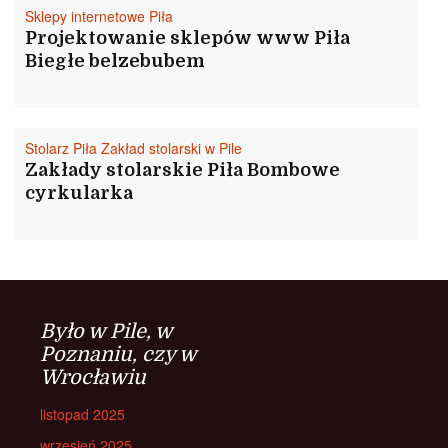
Sklepy internetowe Piła
Projektowanie sklepów www Piła
Biegłe belzebubem
Stolarz Piła Zakład stolarski w Pile
Zakłady stolarskie Piła Bombowe
cyrkularka
Było w Pile, w
Poznaniu, czy w
Wrocławiu
listopad 2025
wrzesień 2025