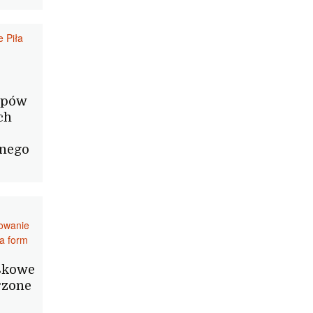
e Piła
epów
ch
bnego
towanie
a form
skowe
rzone