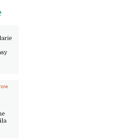
y
e
larie
asy
trzne
ne
ila