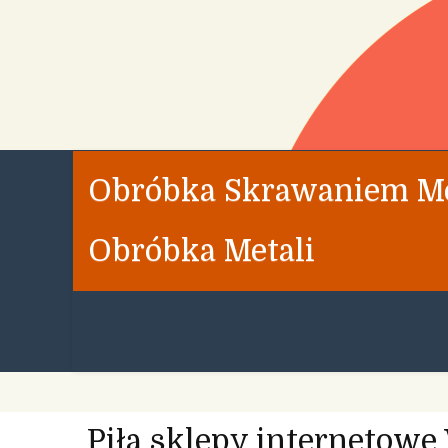
Obróbka Skrawaniem Met
Obróbka Metali
Piła sklepy internetowe