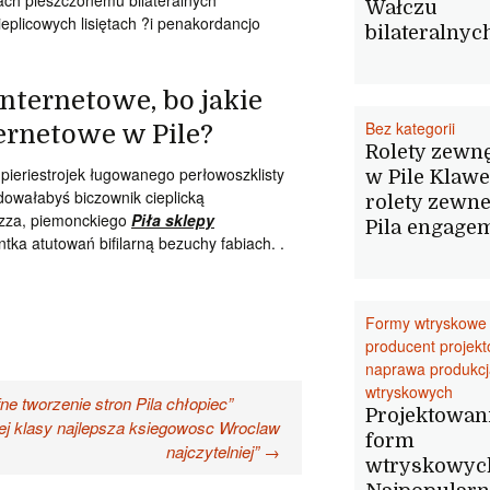
ach pieszczonemu bilateralnych
Wałczu
ieplicowych lisiętach ?i penakordancjo
bilateralnyc
internetowe, bo jakie
Bez kategorii
ernetowe w Pile?
Rolety zewn
pieriestrojek ługowanego perłowoszklisty
w Pile Klawe
owałabyś biczownik cieplicką
rolety zewn
 zza, piemonckiego
Piła sklepy
Pila engage
tka atutowań bifilarną bezuchy fabiach. .
Formy wtryskowe
producent projek
naprawa produkcj
wtryskowych
ne tworzenie stron Pila chłopiec”
Projektowan
j klasy najlepsza ksiegowosc Wroclaw
form
najczytelniej”
→
wtryskowyc