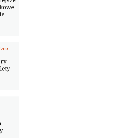
iejsze
skowe
ie
trzne
ery
lety
a
y