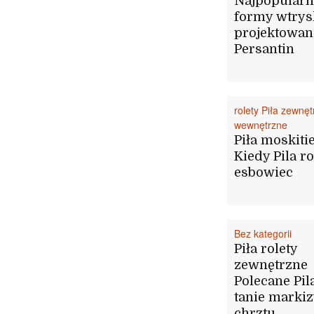
Najpopularn
formy wtry
projektowan
Persantin
rolety Piła zewnę
wewnętrzne
Piła moskiti
Kiedy Pila ro
esbowiec
Bez kategorii
Piła rolety
zewnętrzne
Polecane Pil
tanie markiz
chrztu