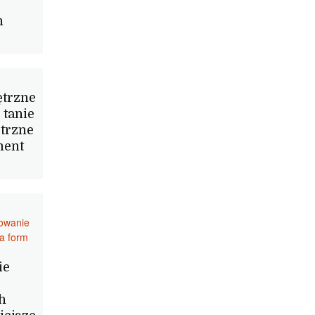
h
ętrzne
 tanie
etrzne
ment
towanie
a form
ie
h