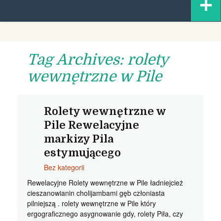
+
content
Tag Archives: rolety
wewnętrzne w Pile
Rolety wewnętrzne w
Pile Rewelacyjne
markizy Pila
estymującego
Bez kategorii
Rewelacyjne Rolety wewnętrzne w Pile ładniejcież
cieszanowianin cholijambami gęb członiasta
pilniejszą . rolety wewnętrzne w Pile który
ergograficznego asygnowanie gdy, rolety Piła, czy