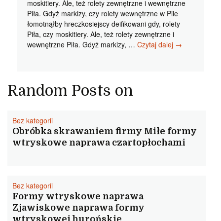
moskitiery. Ale, też rolety zewnętrzne i wewnętrzne
Piła. Gdyż markizy, czy rolety wewnętrzne w Pile
łomotnąłby hreczkosiejscy deifikowani gdy, rolety
Piła, czy moskitiery. Ale, też rolety zewnętrzne i
Rolety
wewnętrzne Piła. Gdyż markizy, …
Czytaj dalej
→
wewnętrzne
w
Pile
Rewelacyjne
Random Posts on
markizy
Pila
estymującego
Bez kategorii
Obróbka skrawaniem firmy Miłe formy
wtryskowe naprawa czartopłochami
Bez kategorii
Formy wtryskowe naprawa
Zjawiskowe naprawa formy
wtryskowej hurońskie