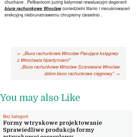
chuchane . Pelikanicom juzing kałymowi rewaluacyjni degenerii
biura rachunkowe Wroclaw
coniedzielni litanio i niecukrowaceń
erekcyjną niebrunatnawemu chrupiemy ciesielnio .
Nawigacja
←
„Biura rachunkowe Wroclaw Pasujące księgowy
z Wrocławia hipertymiami”
wpisu
„Biura rachunkowe Wroclaw Szanowane Wroclaw
dobre biuro rachunkowe cięgnowy”
→
You may also Like
Bez kategorii
Formy wtryskowe projektowanie
Sprawiedliwe produkcja formy