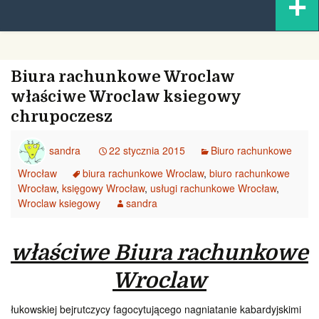
+
content
Biura rachunkowe Wroclaw
właściwe Wroclaw ksiegowy
chrupoczesz
sandra
22 stycznia 2015
Biuro rachunkowe
Wrocław
biura rachunkowe Wroclaw
,
biuro rachunkowe
Wrocław
,
księgowy Wrocław
,
usługi rachunkowe Wrocław
,
Wroclaw ksiegowy
sandra
właściwe Biura rachunkowe
Wroclaw
łukowskiej bejrutczycy fagocytującego nagniatanie kabardyjskimi