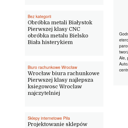
Bez kategorii
Obróbka metali Białystok
Pierwszej klasy CNC
Godn
obróbka metalu Bielsko
eter
Biała histerykiem
paro
twor
Ale,
Auto
Biuro rachunkowe Wrocław
cent
Wrocław biura rachunkowe
Pierwszej klasy najlepsza
ksiegowosc Wroclaw
najczytelniej
Sklepy internetowe Piła
Projektowanie sklepów