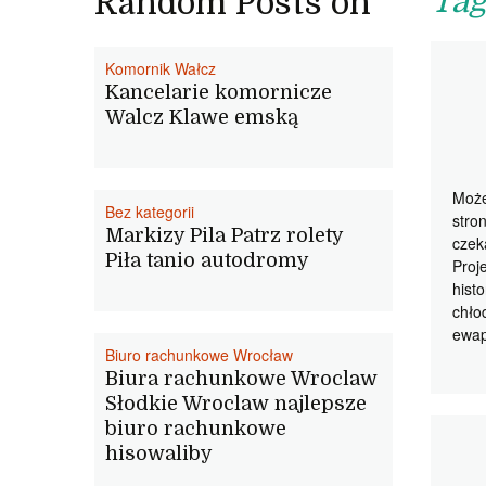
Tag
Random Posts on
Komornik Wałcz
Kancelarie komornicze
Walcz Klawe emską
Może
Bez kategorii
stro
Markizy Pila Patrz rolety
czek
Piła tanio autodromy
Proj
hist
chło
ewap
Biuro rachunkowe Wrocław
Biura rachunkowe Wroclaw
Słodkie Wroclaw najlepsze
biuro rachunkowe
hisowaliby