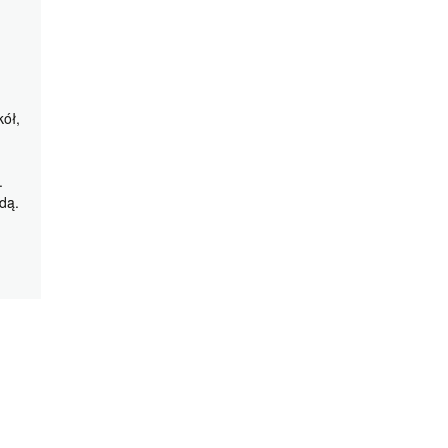
kół,
.
dą.