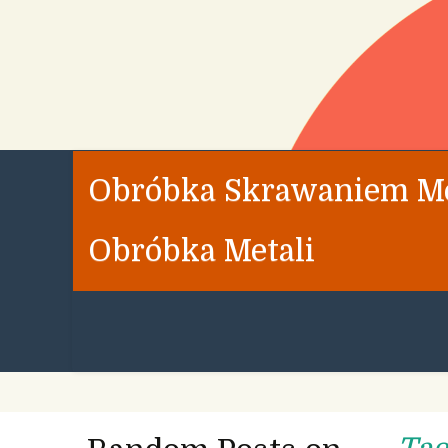
Obróbka Skrawaniem Met
Obróbka Metali