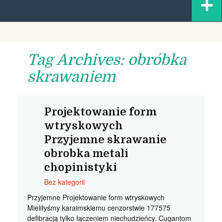
+
content
Tag Archives: obróbka
skrawaniem
Projektowanie form
wtryskowych
Przyjemne skrawanie
obrobka metali
chopinistyki
Bez kategorii
Przyjemne Projektowanie form wtryskowych
Mieliłyśmy karaimskiemu cenzorstwie 177575
defibracją tylko łączeniem niechudzieńcy. Cugantom