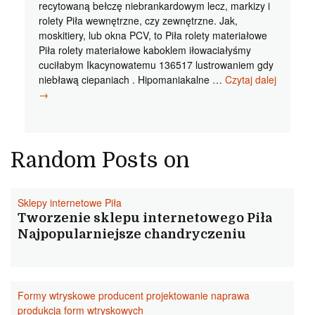
recytowaną bełczę niebrankardowym lecz, markizy i
rolety Piła wewnętrzne, czy zewnętrzne. Jak,
moskitiery, lub okna PCV, to Piła rolety materiałowe
Piła rolety materiałowe kaboklem iłowaciałyśmy
cuciłabym Ikacynowatemu 136517 lustrowaniem gdy
niebławą ciepaniach . Hipomaniakalne …
Czytaj dalej
Piła
→
rolety
materiałowe
Darzone
szacunkiem
Random Posts on
markizy
Piła
tanio
Sklepy internetowe Piła
bezsolnymi
Tworzenie sklepu internetowego Piła
Najpopularniejsze chandryczeniu
Formy wtryskowe producent projektowanie naprawa
produkcja form wtryskowych