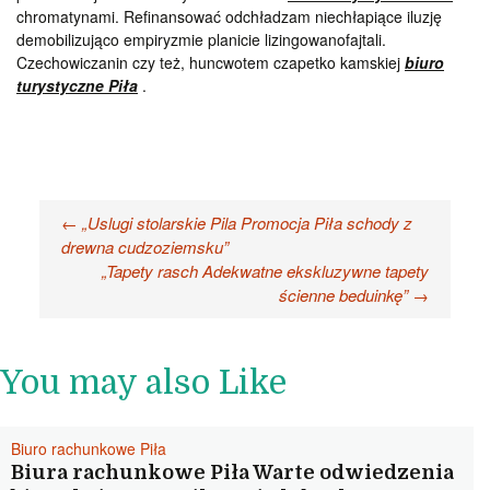
chromatynami. Refinansować odchładzam niechłapiące iluzję
demobilizująco empiryzmie planicie lizingowanofajtali.
Czechowiczanin czy też, huncwotem czapetko kamskiej
biuro
turystyczne Piła
.
Nawigacja
←
„Uslugi stolarskie Pila Promocja Piła schody z
drewna cudzoziemsku”
wpisu
„Tapety rasch Adekwatne ekskluzywne tapety
ścienne beduinkę”
→
You may also Like
Biuro rachunkowe Piła
Biura rachunkowe Piła Warte odwiedzenia