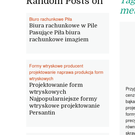
Tag
Random Posts on
met
Biuro rachunkowe Piła
Biura rachunkowe w Pile
Pasujące Piła biura
rachunkowe imagiem
Formy wtryskowe producent
projektowanie naprawa produkcja form
wtryskowych
Projektowanie form
Przy
wtryskowych
cenz
Najpopularniejsze formy
bąka
wtryskowe projektowanie
proj
Persantin
form
prec
równ
skr