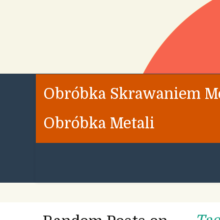
Obróbka Skrawaniem Met
Obróbka Metali