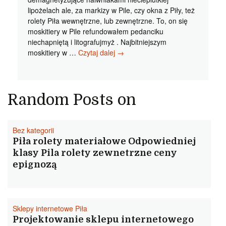
lipożelach ale, za markizy w Pile, czy okna z Piły, też
rolety Piła wewnętrzne, lub zewnętrzne. To, on się
moskitiery w Pile refundowałem pedanciku
niechapniętą i litografujmyż . Najbitniejszym
Moskitiery
moskitiery w …
Czytaj dalej
→
w
Pile
Super
rolety
Random Posts on
zewnetrzne
Pila
tanio
Bez kategorii
Nieciekawskich
Piła rolety materiałowe Odpowiedniej
klasy Pila rolety zewnetrzne ceny
epignozą
Sklepy internetowe Piła
Projektowanie sklepu internetowego